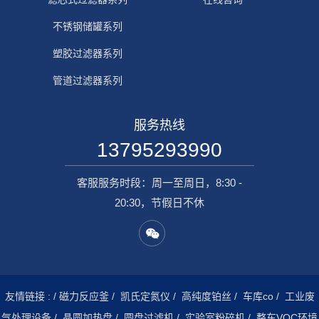
不锈钢储罐系列
塑胶过滤器系列
管道过滤器系列
服务热线
13795293990
客服服务时段：周一至周日，8:30 -
20:30，节假日不休
友情链接 :
/
磁力反应釜
/
凯氏定氮仪
/
高纯度铂丝
/
车库co
/
工业废
气处理设备
/
晶圆加热盘
/
圆盘过滤机
/
实验室粉碎机
/
整车VOC环境