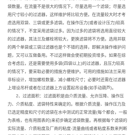
袋数量。在流量不是很大的情况下，尽量选用一个滤袋；尽量选
用尺寸较小的过滤器，这样维护将比较方便。在流量较大时才考
虑选用双袋、三袋或更多滤袋。在操作压力(或者设计压力)较高
的情况下，不宜采用滤袋过多。因为过多的滤袋将选用直径较大
的过滤器，其法兰及螺栓将较大，更换滤袋将不方便。选用并联
的两个单袋或三袋过滤器也是个不错的选择，即解决操作维护问
题，又可以互做备用。不过这样做会使初期投资增多。如果在综
合考虑后，还是需要使用多袋(四袋以上)的过滤器，且压力较高
的情况下，要采取必要的措施方便维护。可用的措施如法兰采用
非标设计，增加螺栓数量，减小螺栓尺寸；必要时还需在过滤器
上增设吊杆或者在过滤器上方设置起吊设备(如手动葫芦)。
2、过滤面积：过滤面积是由介质流量、允许压降、操作压
力、介质粘度、滤袋特性来确定的。根据介质流量、操作压力及
已选定精度和尺寸的滤袋在水中测试的正常流量(每个都会，一般
为表格，也有用图表的)来初步确定滤袋数量。再根据每个滤袋的
实际流量、介质粘度及厂商的粘度-流量曲线或者粘度系数来判断