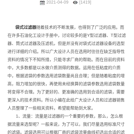
2021-04-09
[1419]
袋式过滤器
随着技术的不断发展，也得到了广泛的应用。而
在许多石油化工设计手册中，讨论较多的是Y型过滤器、T型过滤
器、筒式过滤器及压滤机，但是并没有对袋式过滤器设备的选型
进行详细的介绍。所以广大设计人员在选用时往往在缺乏指导性
资料的情况下不知所措，只能寻求厂商的帮助。而在目前的资料
中，大多数都是以水做介质测得的数据。运用在低粘度的介质
中，根据滤袋的参数选用滤袋数量尚且合理；但是随着粘度的增
高，阻力增加的很快，再使用未经换算的滤袋参数选用滤袋数量
将变得不合理。为了更好的、更准确的选用到合适的滤袋，需要
更深入的技术资料。所以小编在此给广大设计人员和过滤器销售
人员整理了一些相关资料，希望能帮助到大家。
1、流量：流量是过滤器的一个重要的参数，那么，怎么根
据流量来选型呢？一般来说，为了可以，我们尽量选用标准尺寸
的滤袋。滤袋选用可以根据厂商的滤袋流量曲线初选出合适的滤